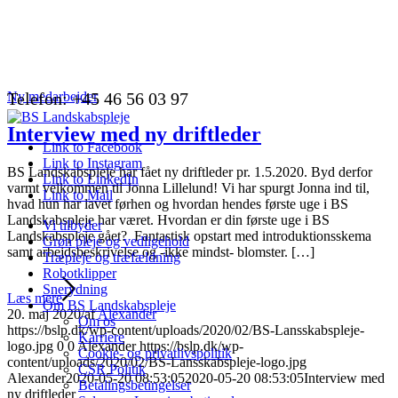
Telefon: +45 46 56 03 97
Ny medarbejder
Interview med ny driftleder
Link to Facebook
Link to Instagram
BS Landskabspleje har fået ny driftleder pr. 1.5.2020. Byd derfor
Link to LinkedIn
varmt velkommen til Jonna Lillelund! Vi har spurgt Jonna ind til,
Link to Mail
hvad hun har lavet førhen og hvordan hendes første uge i BS
Landskabspleje har været. Hvordan er din første uge i BS
Vi tilbyder
Landskabspleje gået? Fantastisk opstart med introduktionsskema
Grøn pleje og vedligehold
samt arbejdsbeskrivelse og -ikke mindst- blomster. […]
Træpleje og træfældning
Robotklipper
Snerydning
Læs mere
Om BS Landskabspleje
20. maj 2020
/
af
Alexander
Om os
https://bslp.dk/wp-content/uploads/2020/02/BS-Lansskabspleje-
Karriere
logo.jpg
0
0
Alexander
https://bslp.dk/wp-
Cookie- og privatlivspolitik
content/uploads/2020/02/BS-Lansskabspleje-logo.jpg
CSR Politik
Alexander
2020-05-20 08:53:05
2020-05-20 08:53:05
Interview med
Betalingsbetingelser
ny driftleder