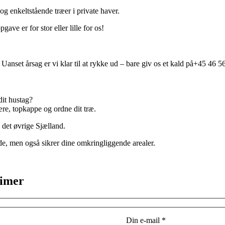
og enkeltstående træer i private haver.
ave er for stor eller lille for os!
Uanset årsag er vi klar til at rykke ud – bare giv os et kald på+45 46 56
dit hustag?
re, topkappe og ordne dit træ.
det øvrige Sjælland.
jde, men også sikrer dine omkringliggende arealer.
timer
Din e-mail *