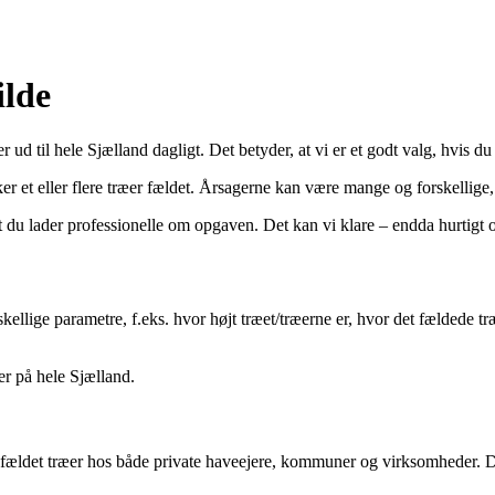
ilde
til hele Sjælland dagligt. Det betyder, at vi er et godt valg, hvis du 
r et eller flere træer fældet. Årsagerne kan være mange og forskellige,
du lader professionelle om opgaven. Det kan vi klare – endda hurtigt og
orskellige parametre, f.eks. hvor højt træet/træerne er, hvor det fældede
er på hele Sjælland.
ldet træer hos både private haveejere, kommuner og virksomheder. Det b