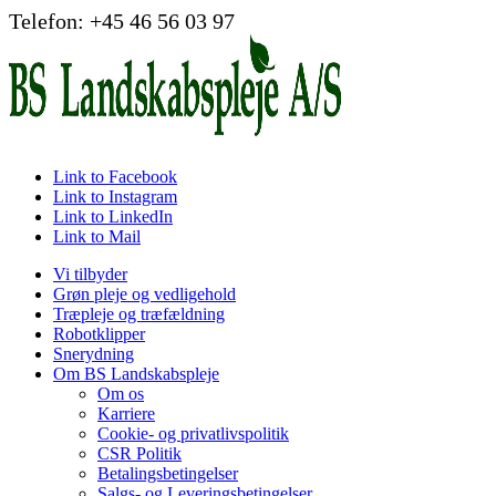
Telefon: +45 46 56 03 97
Link to Facebook
Link to Instagram
Link to LinkedIn
Link to Mail
Vi tilbyder
Grøn pleje og vedligehold
Træpleje og træfældning
Robotklipper
Snerydning
Om BS Landskabspleje
Om os
Karriere
Cookie- og privatlivspolitik
CSR Politik
Betalingsbetingelser
Salgs- og Leveringsbetingelser