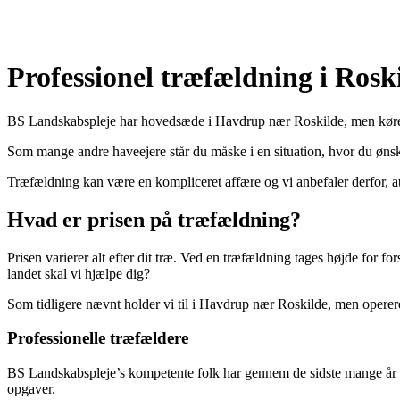
Professionel træfældning i Rosk
BS Landskabspleje har hovedsæde i Havdrup nær Roskilde, men kører ud 
Som mange andre haveejere står du måske i en situation, hvor du ønske
Træfældning kan være en kompliceret affære og vi anbefaler derfor, at 
Hvad er prisen på træfældning?
Prisen varierer alt efter dit træ. Ved en træfældning tages højde for f
landet skal vi hjælpe dig?
Som tidligere nævnt holder vi til i Havdrup nær Roskilde, men operer
Professionelle træfældere
BS Landskabspleje’s kompetente folk har gennem de sidste mange år fæ
opgaver.