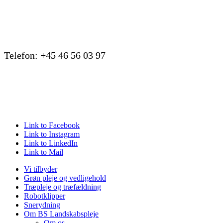
Telefon: +45 46 56 03 97
Link to Facebook
Link to Instagram
Link to LinkedIn
Link to Mail
Vi tilbyder
Grøn pleje og vedligehold
Træpleje og træfældning
Robotklipper
Snerydning
Om BS Landskabspleje
Om os