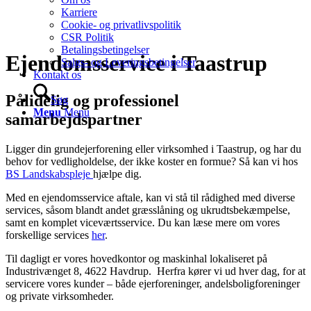
Karriere
Cookie- og privatlivspolitik
CSR Politik
Betalingsbetingelser
Ejendomsservice i Taastrup
Salgs- og Leveringsbetingelser
Kontakt os
Pålidelig og professionel
Søg
Menu
Menu
samarbejdspartner
Ligger din grundejerforening eller virksomhed i Taastrup, og har du
behov for vedligholdelse, der ikke koster en formue? Så kan vi hos
BS Landskabspleje
hjælpe dig.
Med en ejendomsservice aftale, kan vi stå til rådighed med diverse
services, såsom blandt andet græsslåning og ukrudtsbekæmpelse,
samt en komplet viceværtsservice. Du kan læse mere om vores
forskellige services
her
.
Til dagligt er vores hovedkontor og maskinhal lokaliseret på
Industrivænget 8, 4622 Havdrup. Herfra kører vi ud hver dag, for at
servicere vores kunder – både ejerforeninger, andelsboligforeninger
og private virksomheder.