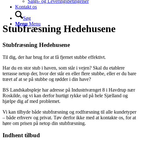
Salgs- og Leveringsbetingelser
Kontakt os
Søg
Menu
Menu
Stubfræsning Hedehusene
Stubfræsning Hedehusene
Til dig, der har brug for at få fjernet stubbe effektivt.
Har du en stor stub i haven, som står i vejen? Skal du etablere
terrasse netop der, hvor der står en eller flere stubbe, eller er du bare
træet af at se på stubbe og rødder i din have?
BS Landskabspleje har adresse på Industrivænget 8 i Havdrup nær
Roskilde, og vi kan derfor hurtigt rykke ud på hele Sjælland og
hjælpe dig af med problemet.
Vi kan tilbyde både stubfræsning og rodfræsning til alle kundetyper
– både erhverv og privat. Tøv derfor ikke med at kontakte os, for at
høre om prisen på netop din stubfræsning.
Indhent tilbud