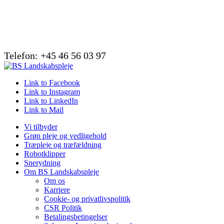
Telefon: +45 46 56 03 97
Link to Facebook
Link to Instagram
Link to LinkedIn
Link to Mail
Vi tilbyder
Grøn pleje og vedligehold
Træpleje og træfældning
Robotklipper
Snerydning
Om BS Landskabspleje
Om os
Karriere
Cookie- og privatlivspolitik
CSR Politik
Betalingsbetingelser