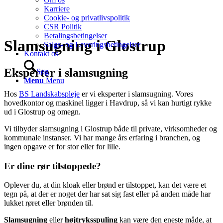
Karriere
Cookie- og privatlivspolitik
CSR Politik
Betalingsbetingelser
Slamsugning i Glostrup
Salgs- og Leveringsbetingelser
Kontakt os
Eksperter i slamsugning
Søg
Menu
Menu
Hos
BS Landskabspleje
er vi eksperter i slamsugning. Vores
hovedkontor og maskinel ligger i Havdrup, så vi kan hurtigt rykke
ud i Glostrup og omegn.
Vi tilbyder slamsugning i Glostrup både til private, virksomheder og
kommunale instanser. Vi har mange års erfaring i branchen, og
ingen opgave er for stor eller for lille.
Er dine rør tilstoppede?
Oplever du, at din kloak eller brønd er tilstoppet, kan det være et
tegn på, at der er noget der har sat sig fast eller på anden måde har
lukket røret eller brønden til.
Slamsugning
eller
højtryksspuling
kan være den eneste måde, at