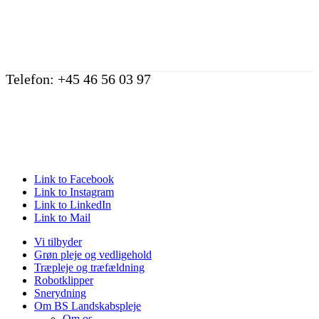
Telefon: +45 46 56 03 97
Link to Facebook
Link to Instagram
Link to LinkedIn
Link to Mail
Vi tilbyder
Grøn pleje og vedligehold
Træpleje og træfældning
Robotklipper
Snerydning
Om BS Landskabspleje
Om os