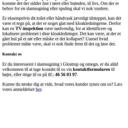
komme det der sidder fast i røret eller brønden, til livs. Om der er
behov for en slamsugning eller spuling skal vi nok vurdere.
Er eksempelvis dit toilet eller håndvask jævnligt tilstoppet, kan det
være et tegn på, at der er noget glat med kloakledningerne. Derfor
kan en
TV-inspektion
være nødvendig, for at identificere og
lokalisere problemet i dine kloakledninger. Det kan være, at der er
gået hul på et rør eller måske er det kollapset? Uanset hvad
problemet måtte være, skal vi nok finde frem til det og løse det.
Kontakt os
Er du interesseret i slamsugning i Glostrup og omegn, er du altid
velkommen til at tage kontakt til os via
kontaktformularen
til
højre, eller ringe til os på tlf.:
46 56 03 97
.
Kunne du tænke dig at vide, hvad vores kunder synes om os? Læs
vores anmeldelser
her
.