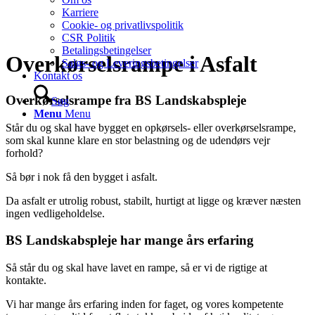
Karriere
Cookie- og privatlivspolitik
CSR Politik
Betalingsbetingelser
Overkørselsrampe i Asfalt
Salgs- og Leveringsbetingelser
Kontakt os
Overkørselsrampe fra BS Landskabspleje
Søg
Menu
Menu
Står du og skal have bygget en opkørsels- eller overkørselsrampe,
som skal kunne klare en stor belastning og de udendørs vejr
forhold?
Så bør i nok få den bygget i asfalt.
Da asfalt er utrolig robust, stabilt, hurtigt at ligge og kræver næsten
ingen vedligeholdelse.
BS Landskabspleje har mange års erfaring
Så står du og skal have lavet en rampe, så er vi de rigtige at
kontakte.
Vi har mange års erfaring inden for faget, og vores kompetente