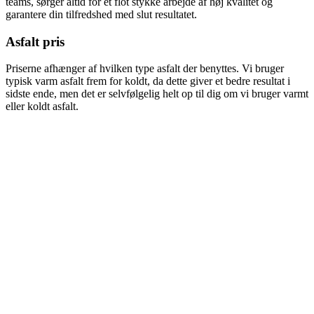
teams, sørger altid for et flot stykke arbejde af høj kvalitet og
garantere din tilfredshed med slut resultatet.
Asfalt pris
Priserne afhænger af hvilken type asfalt der benyttes. Vi bruger
typisk varm asfalt frem for koldt, da dette giver et bedre resultat i
sidste ende, men det er selvfølgelig helt op til dig om vi bruger varmt
eller koldt asfalt.