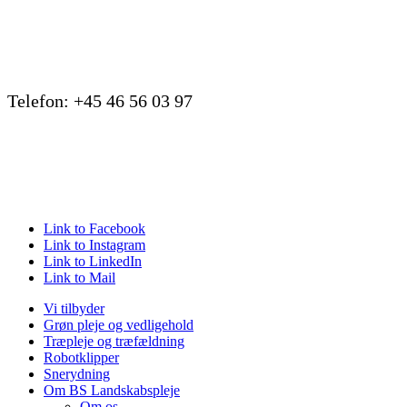
Telefon: +45 46 56 03 97
Link to Facebook
Link to Instagram
Link to LinkedIn
Link to Mail
Vi tilbyder
Grøn pleje og vedligehold
Træpleje og træfældning
Robotklipper
Snerydning
Om BS Landskabspleje
Om os