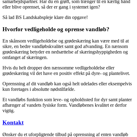
samarbejdspartner. Har du en grøft, som trænger til en kærlig hånd
eller blive oprenset, så der er gang i systemet igen?
Så lad BS Landskabspleje klare din opgave!
Hvorfor vedligeholde og oprense vandløb?
En skånsom vedligeholdelse og grødeskæring kan være med til at
sikre, en bedre vandløbskvalitet samt god afvanding. En nænsom
grødeskæring betyder en nedsættelse af skæringshyppigheden og
omfanget af skæringen.
Hvis du helt dropper den nænsomme vedligeholdelse eller
grødeskæring vil det have en positiv effekt på dyre- og plantelivet.
Oprensning af dit vandløb kan også helt udelades eller eksempelvis
kun foretages i absolutte nødstilfælde.
Et vandløbs funktion som leve- og opholdssted for dyr samt planter
afhænger af vandets fysiske form. Vandløbenes kvalitet er derfor
vigtig.
Kontakt
Ønsker du et uforpligtende tilbud på oprensning af enten vandløb