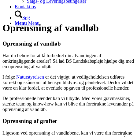
Salgs- og Leveringsbetingelser
Kontakt os
Søg
Menu
Menu
Oprensning af vandløb
Oprensning af vandløb
Har du behov for at få forbedret din afvandingen af
omkringliggende arealer? Så lad BS Landskabspleje hjælpe dig med
en oprensning af vandløb.
I følge
Naturstyrelsen
er det vigtigt, at vedligeholdelsen udføres
korrekt og skånsomt af hensyn til dyre- og plantelivet. Derfor vil det
være en klar fordel, at overlade opgaven til professionelle hænder.
De professionelle hænder kan vi tilbyde. Med vores gravmaskiner,
stærke team og know-how kan vi blive din foretrukne leverandør på
oprensning af vandløb.
Oprensning af grøfter
Ligesom ved oprensning af vandløbene, kan vi være din foretrukne