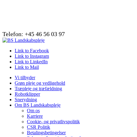
Telefon: +45 46 56 03 97
Link to Facebook
Link to Instagram
Link to LinkedIn
Link to Mail
Vi tilbyder
Grøn pleje og vedligehold
Træpleje og træfældning
Robotklipper
Snerydning
Om BS Landskabspleje
Om os
Karriere
Cookie- og privatlivspolitik
CSR Politik
Betalingsbetingelser