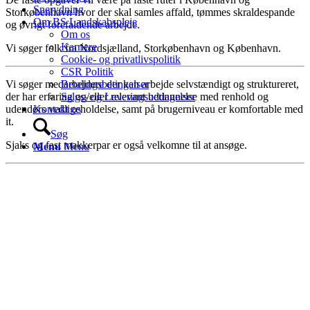
Snerydning
Storkøbenhavn hvor der skal samles affald, tømmes skraldespande
Om BS Landskabspleje
og øvrigt forefaldende arbejde.
Om os
Karriere
Vi søger folk fra Nordsjælland, Storkøbenhavn og København.
Cookie- og privatlivspolitik
CSR Politik
Betalingsbetingelser
Vi søger medarbejdere der kan arbejde selvstændigt og struktureret,
Salgs- og Leveringsbetingelser
der har erfaring og/eller relevant uddannelse med renhold og
Kontakt os
udendørs vedligeholdelse, samt på brugerniveau er komfortable med
it.
Søg
Sjaks og fast makkerpar er også velkomne til at ansøge.
Menu
Menu