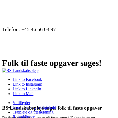
Telefon: +45 46 56 03 97
Folk til faste opgaver søges!
Link to Facebook
Link to Instagram
Link to LinkedIn
Link to Mail
Vi tilbyder
BS Landskabspleje søger folk til faste opgaver
Grøn pleje og vedligehold
Træpleje og træfældning
Robotklipper
De faste opgaver vil være på faste ruter i København og