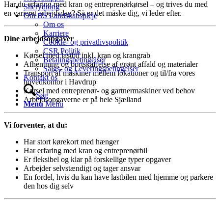
Har du erfaring med kran og entreprenørkørsel – og trives du med
Snerydning
en varieret arbejdsdag? Så er det måske dig, vi leder efter.
Om BS Landskabspleje
Om os
Karriere
Dine arbejdsopgaver
Cookie- og privatlivspolitik
CSR Politik
Kørsel med lastbil inkl. kran og krangrab
Betalingsbetingelser
Afhentning og bortskaffelse af grønt affald og materialer
Salgs- og Leveringsbetingelser
Transport af maskiner mellem lokationer og til/fra vores
Kontakt os
hovedkontor i Havdrup
Kørsel med entreprenør- og gartnermaskiner ved behov
Søg
Arbejdsopgaverne er på hele Sjælland
Menu
Menu
Vi forventer, at du:
Har stort kørekort med hænger
Har erfaring med kran og entreprenørbil
Er fleksibel og klar på forskellige typer opgaver
Arbejder selvstændigt og tager ansvar
En fordel, hvis du kan have lastbilen med hjemme og parkere
den hos dig selv