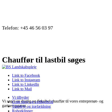
Telefon: +45 46 56 03 97
Chauffør til lastbil søges
Link to Facebook
Link to Instagram
Link to LinkedIn
Link to Mail
Vi tilbyder
Vi søger en dygtig og fleksibel chauffør til vores entreprenør- og
Grøn pleje og vedligehold
gartneropgaver.
Træpleje og træfældning
Robotklipper