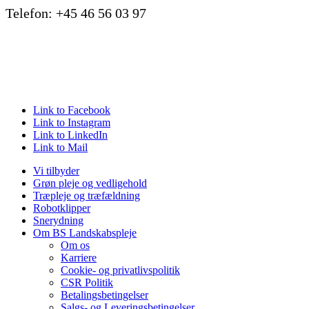
Telefon: +45 46 56 03 97
Link to Facebook
Link to Instagram
Link to LinkedIn
Link to Mail
Vi tilbyder
Grøn pleje og vedligehold
Træpleje og træfældning
Robotklipper
Snerydning
Om BS Landskabspleje
Om os
Karriere
Cookie- og privatlivspolitik
CSR Politik
Betalingsbetingelser
Salgs- og Leveringsbetingelser